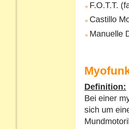
F.O.T.T. (f
Castillo M
Manuelle 
Myofunk
Definition:
Bei einer m
sich um ein
Mundmotorik