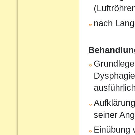
(Luftröhren
nach Langz
Behandlun
Grundlege
Dysphagiet
ausführlic
Aufklärung
seiner An
Einübung vo