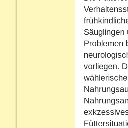
Verhaltenss
frühkindlic
Säuglingen 
Problemen b
neurologisc
vorliegen. D
wählerische
Nahrungsau
Nahrungsan
exkzessives
Füttersituat