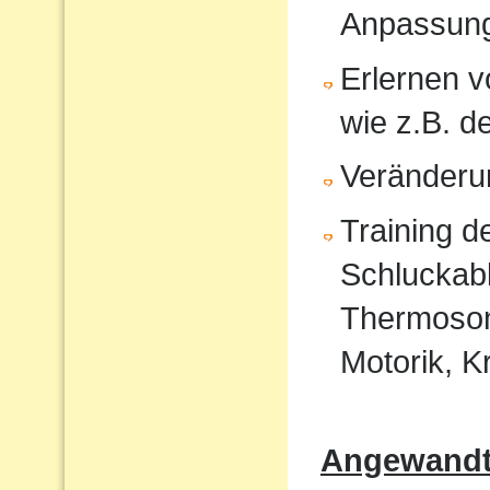
Anpassun
Erlernen 
wie z.B. 
Veränderu
Training 
Schluckabl
Thermosond
Motorik, K
Angewandte