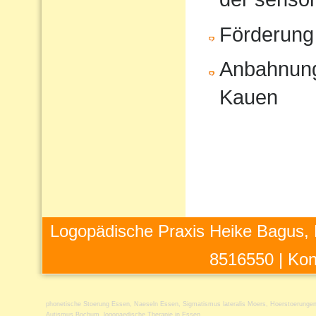
Förderung
Anbahnung
Kauen
Logopädische Praxis Heike Bagus, 
8516550 |
Kon
phonetische Stoerung Essen
,
Naeseln Essen
,
Sigmatismus lateralis Moers
,
Hoerstoerungen
Autismus Bochum
,
logopaedische Therapie in Essen