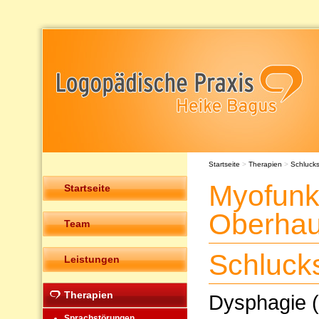
Startseite
>
Therapien
>
Schluck
Myofunk
Startseite
Oberha
Team
Schluck
Leistungen
Therapien
Dysphagie (
Sprachstörungen