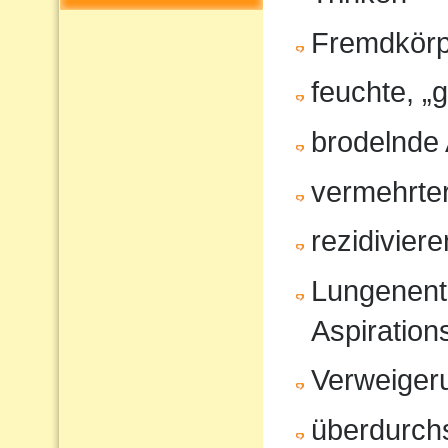
Fremdkörp
feuchte, „
brodelnde
vermehrter
rezidivier
Lungenent
Aspiratio
Verweiger
überdurchs