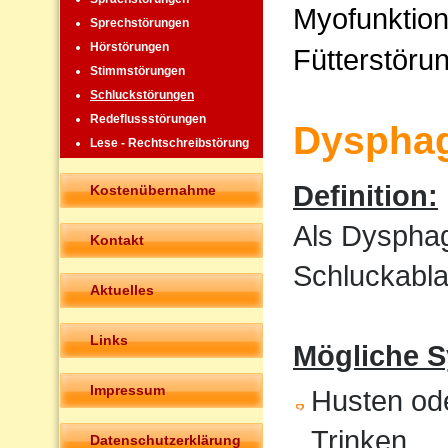
Myofunktion
Sprechstörungen
Hörstörungen
Fütterstöru
Stimmstörungen
Schluckstörungen
Redeflussstörungen
Dysphag
Lese - Rechtschreibstörung
Definition:
Kostenübernahme
Als Dysphag
Kontakt
Schluckabla
Aktuelles
Links
Mögliche 
Impressum
Husten od
Trinken
Datenschutzerklärung