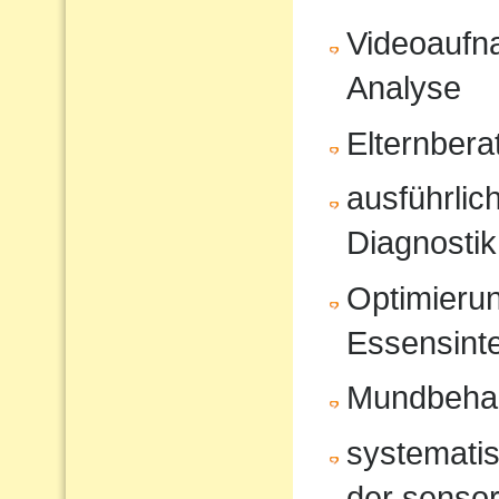
Videoaufna
Analyse
Elternbera
ausführli
Diagnostik
Optimierun
Essensinte
Mundbeha
systematis
der sensor