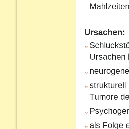
Mahlzeite
Ursachen:
Schluckst
Ursachen 
neurogene 
strukturel
Tumore de
Psychoge
als Folge 