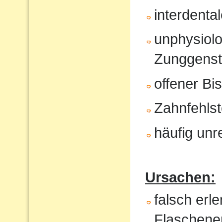
interdenta
unphysiol
Zunggenst
offener Bi
Zahnfehlst
häufig unr
Ursachen:
falsch erl
Flaschene