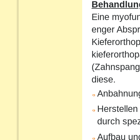
Behandlun
Eine myofunk
enger Absp
Kieferorthop
kieferortho
(Zahnspange
diese.
Anbahnung
Herstellen
durch spe
Aufbau und