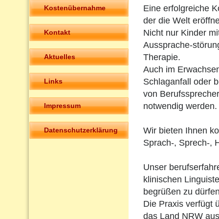
Eine erfolgreiche K
Kostenübernahme
der die Welt eröffne
Nicht nur Kinder m
Kontakt
Aussprache-störun
Therapie.
Aktuelles
Auch im Erwachsen
Schlaganfall oder 
Links
von Berufsspreche
notwendig werden.
Impressum
Wir bieten Ihnen k
Datenschutzerklärung
Sprach-, Sprech-, 
Unser berufserfah
klinischen Linguiste
begrüßen zu dürfen
Die Praxis verfügt 
das Land NRW ausg