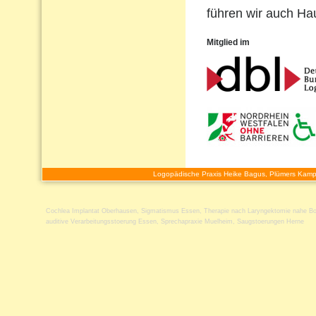
führen wir auch H
Mitglied im
Logopädische Praxis Heike Bagus, Plümers Kamp
Cochlea Implantat Oberhausen
,
Sigmatismus Essen
,
Therapie nach Laryngektomie nahe 
auditive Verarbeitungsstoerung Essen
,
Sprechapraxie Muelheim
,
Saugstoerungen Herne