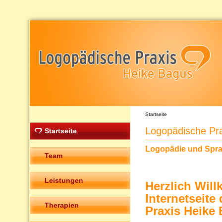
Startseite
Logopädische Pr
Startseite
Logopädie und Sprac
Team
Leistungen
Herzlich Wil
Internetseit
Therapien
Praxis Heike