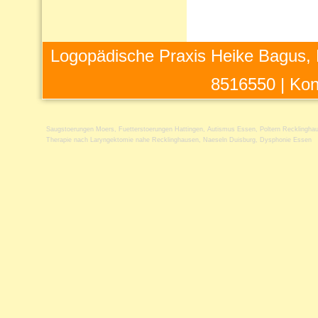
Logopädische Praxis Heike Bagus, 
8516550 |
Kon
Saugstoerungen Moers
,
Fuetterstoerungen Hattingen
,
Autismus Essen
,
Poltern Recklingha
Therapie nach Laryngektomie nahe Recklinghausen
,
Naeseln Duisburg
,
Dysphonie Essen