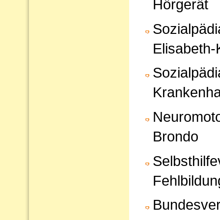
Hörgerät
Sozialpädi
Elisabeth
Sozialpädi
Krankenha
Neuromoto
Brondo
Selbsthilf
Fehlbildun
Bundesver