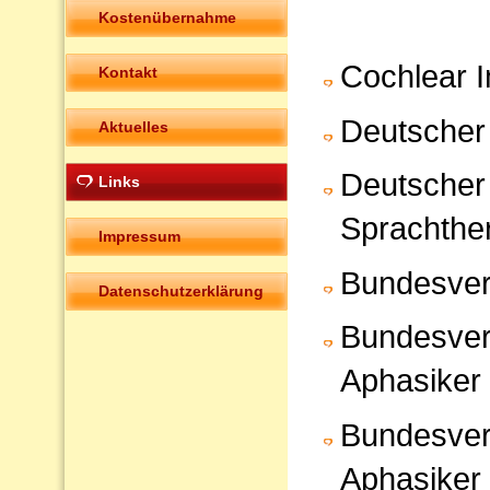
Kostenübernahme
Cochlear 
Kontakt
Deutscher
Aktuelles
Deutscher
Links
Sprachthe
Impressum
Bundesvere
Datenschutzerklärung
Bundesverb
Aphasiker 
Bundesverb
Aphasiker e