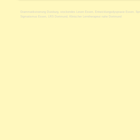
Grammatikstoerung Duisburg
,
stockendes Lesen Essen
,
Entwicklungsdyspraxie Essen
,
Spr
Sigmatismus Essen
,
LRS Dortmund
,
Klinischer Lerntherapeut nahe Dortmund