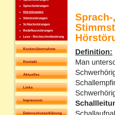
Sprechstörungen
Hörstörungen
Sprach-
Stimmstörungen
Stimmst
Schluckstörungen
Redeflussstörungen
Hörstör
Lese - Rechtschreibstörung
Kostenübernahme
Definition:
Man untersc
Kontakt
Schwerhörigk
Aktuelles
Schallempfi
Links
Schwerhörigk
Impressum
Schallleit
Schallaufna
Datenschutzerklärung