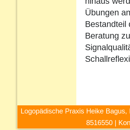
hinaus werd
Übungen ang
Bestandteil
Beratung zu
Signalqualit
Schallreflex
Logopädische Praxis Heike Bagus, 
8516550 |
Kon