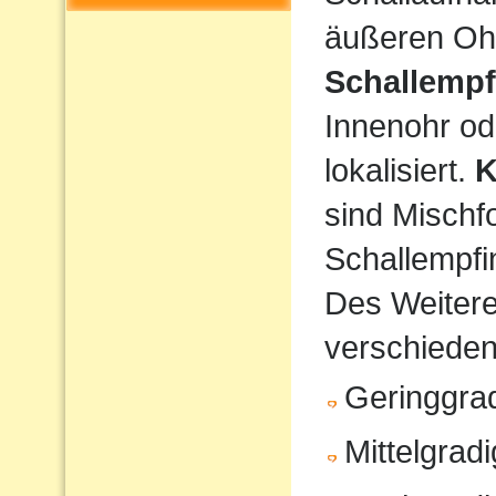
äußeren Ohr
Schallempf
Innenohr od
lokalisiert.
K
sind Mischf
Schallempfi
Des Weiteren
verschiede
Geringgrad
Mittelgrad