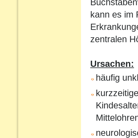
Buchstaben
kann es im
Erkrankunge
zentralen 
Ursachen:
häufig un
kurzzeitig
Kindesalte
Mittelohr
neurologi