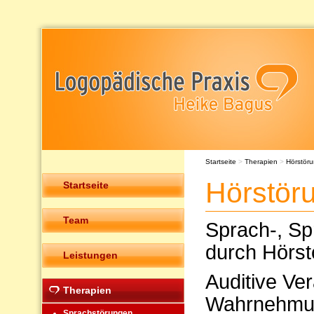
Startseite
>
Therapien
>
Hörstör
Hörstör
Startseite
Team
Sprach-, Sp
durch Hörst
Leistungen
Auditive Ve
Therapien
Wahrnehmu
Sprachstörungen