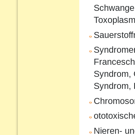
Schwanger
Toxoplasm
Sauerstof
Syndromer
Francesche
Syndrom, 
Syndrom, 
Chromoso
ototoxisc
Nieren- u