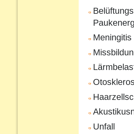
Belüftungs
Paukenerg
Meningitis
Missbildu
Lärmbelas
Otosklero
Haarzells
Akustikus
Unfall