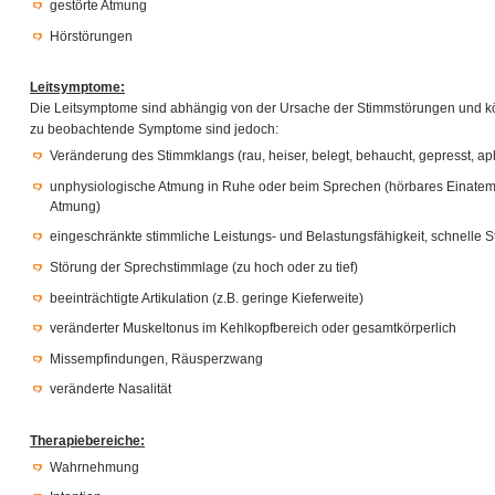
gestörte Atmung
Hörstörungen
Leitsymptome:
Die Leitsymptome sind abhängig von der Ursache der Stimmstörungen und kön
zu beobachtende Symptome sind jedoch:
Veränderung des Stimmklangs (rau, heiser, belegt, behaucht, gepresst, a
unphysiologische Atmung in Ruhe oder beim Sprechen (hörbares Einate
Atmung)
eingeschränkte stimmliche Leistungs- und Belastungsfähigkeit, schnell
Störung der Sprechstimmlage (zu hoch oder zu tief)
beeinträchtigte Artikulation (z.B. geringe Kieferweite)
veränderter Muskeltonus im Kehlkopfbereich oder gesamtkörperlich
Missempfindungen, Räusperzwang
veränderte Nasalität
Therapiebereiche:
Wahrnehmung