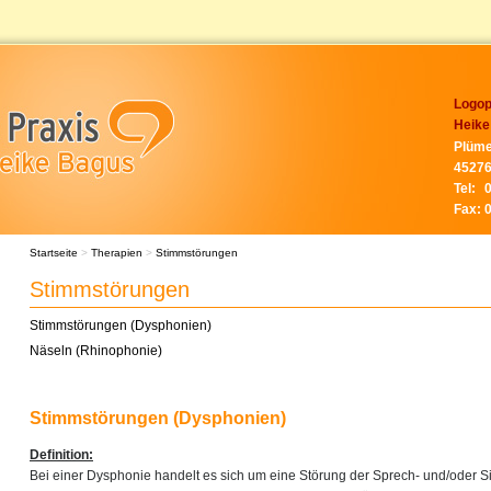
Logop
Heike
Plüme
45276
Tel:
Fax:
Startseite
>
Therapien
>
Stimmstörungen
Stimmstörungen
Stimmstörungen (Dysphonien)
Näseln (Rhinophonie)
Stimmstörungen (Dysphonien)
Definition:
Bei einer Dysphonie handelt es sich um eine Störung der Sprech- und/oder Si