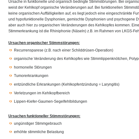
Ursache in funktionelle und organisch bedingte Stimmstörungen. Bei organi
weist der Kehlkopf organische Veränderungen auf. Bei funktionellen Stimmst
keine organischen Auffälligkeiten auf, es liegt jedoch eine eingeschränkte Fun
und hypofunktionelle Dysphonien, gemischte Dysphonien und psychogene D
aber auch hier zu organischen Veränderungen des Kehlkopfes kommen. Ein
Stimmerkrankung ist die Rhiniphonie (Näseln) z.B. im Rahmen von LKGS-Feh
Ursachen organischer Stimmstörungen:
Recurrensparese (z.B. nach einer Schilddrüsen-Operation)
organische Veränderung des Kehlkopfes wie Stimmlippenknötchen, Poly
hormonelle Störungen
Tumorerkrankungen
entzündliche Erkrankungen (Kehlkopfentzündung = Laryngitis)
Verletzungen im Kehlkopfbereich
Lippen-Kiefer-Gaumen-Segelfehlbildungen
Ursachen funktioneller Stimmstörungen:
ungünstiger Stimmgebrauch
erhöhte stimmliche Belastung