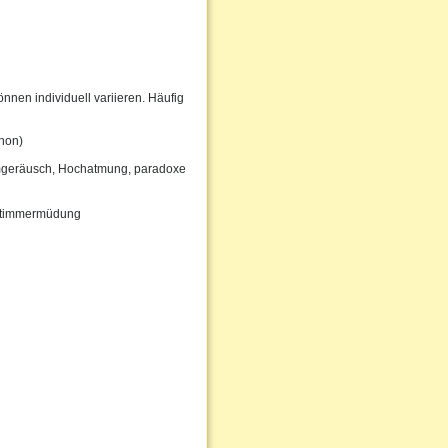
nen individuell variieren. Häufig
phon)
mgeräusch, Hochatmung, paradoxe
e Stimmermüdung