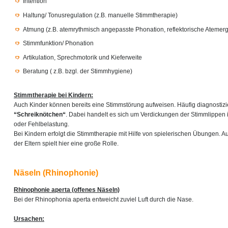
Intention
Haltung/ Tonusregulation (z.B. manuelle Stimmtherapie)
Atmung (z.B. atemrythmisch angepasste Phonation, reflektorische Atemer
Stimmfunktion/ Phonation
Artikulation, Sprechmotorik und Kieferweite
Beratung ( z.B. bzgl. der Stimmhygiene)
Stimmtherapie bei Kindern:
Auch Kinder können bereits eine Stimmstörung aufweisen. Häufig diagnostizie
“Schreiknötchen“
. Dabei handelt es sich um Verdickungen der Stimmlippen 
oder Fehlbelastung.
Bei Kindern erfolgt die Stimmtherapie mit Hilfe von spielerischen Übungen. A
der Eltern spielt hier eine große Rolle.
Näseln (Rhinophonie)
Rhinophonie aperta (offenes Näseln)
Bei der Rhinophonia aperta entweicht zuviel Luft durch die Nase.
Ursachen: