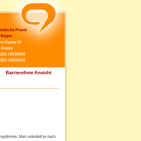
ädische Praxis
 Bagus
rs Kamp 10
 Essen
0201 / 8516550
0201 / 8516552
Barrierefreie Ansicht
ngstimme. Man unterteilt je nach