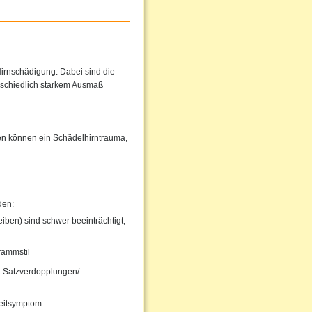
irnschädigung. Dabei sind die
rschiedlich starkem Ausmaß
hen können ein Schädelhirntrauma,
den:
iben) sind schwer beeinträchtigt,
rammstil
 Satzverdopplungen/-
eitsymptom: