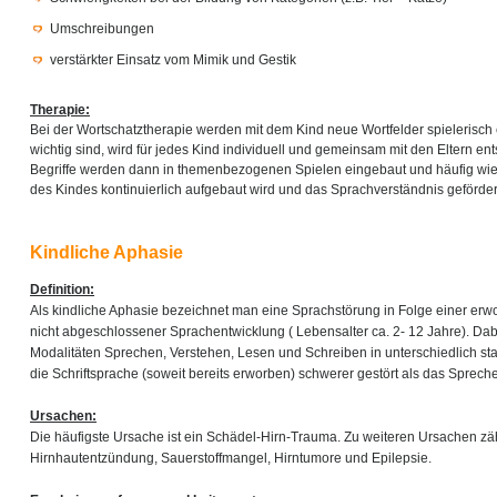
Umschreibungen
verstärkter Einsatz vom Mimik und Gestik
Therapie:
Bei der Wortschatztherapie werden mit dem Kind neue Wortfelder spielerisch 
wichtig sind, wird für jedes Kind individuell und gemeinsam mit den Eltern e
Begriffe werden dann in themenbezogenen Spielen eingebaut und häufig wied
des Kindes kontinuierlich aufgebaut wird und das Sprachverständnis gefördert
Kindliche Aphasie
Definition:
Als kindliche Aphasie bezeichnet man eine Sprachstörung in Folge einer er
nicht abgeschlossener Sprachentwicklung ( Lebensalter ca. 2- 12 Jahre). Dab
Modalitäten Sprechen, Verstehen, Lesen und Schreiben in unterschiedlich sta
die Schriftsprache (soweit bereits erworben) schwerer gestört als das Sprec
Ursachen:
Die häufigste Ursache ist ein Schädel-Hirn-Trauma. Zu weiteren Ursachen zäh
Hirnhautentzündung, Sauerstoffmangel, Hirntumore und Epilepsie.