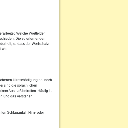
erarbeitet. Welche Wortfelder
ntschieden. Die zu erlernenden
erholt, so dass der Wortschatz
 wird.
worbenen Hirnschädigung bei noch
ei sind die sprachlichen
rkem Ausmaß betroffen. Häufig ist
hen und das Verstehen.
len Schlaganfall, Hirn- oder