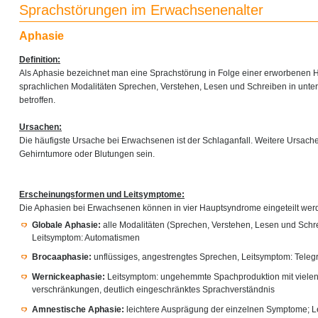
Sprachstörungen im Erwachsenenalter
Aphasie
Definition:
Als Aphasie bezeichnet man eine Sprachstörung in Folge einer erworbenen H
sprachlichen Modalitäten Sprechen, Verstehen, Lesen und Schreiben in unte
betroffen.
Ursachen:
Die häufigste Ursache bei Erwachsenen ist der Schlaganfall. Weitere Ursac
Gehirntumore oder Blutungen sein.
Erscheinungsformen und Leitsymptome:
Die Aphasien bei Erwachsenen können in vier Hauptsyndrome eingeteilt wer
Globale Aphasie:
alle Modalitäten (Sprechen, Verstehen, Lesen und Schre
Leitsymptom: Automatismen
Brocaaphasie:
unflüssiges, angestrengtes Sprechen, Leitsymptom: Teleg
Wernickeaphasie:
Leitsymptom: ungehemmte Spachproduktion mit vielen
verschränkungen, deutlich eingeschränktes Sprachverständnis
Amnestische Aphasie:
leichtere Ausprägung der einzelnen Symptome; L