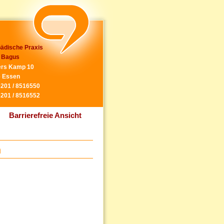
ädische Praxis
 Bagus
rs Kamp 10
 Essen
0201 / 8516550
0201 / 8516552
Barrierefreie Ansicht
n