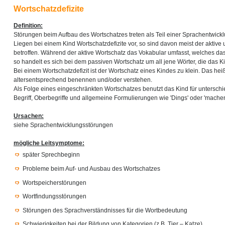
Wortschatzdefizite
Definition:
Störungen beim Aufbau des Wortschatzes treten als Teil einer Sprachentwickl
Liegen bei einem Kind Wortschatzdefizite vor, so sind davon meist der aktive
betroffen. Während der aktive Wortschatz das Vokabular umfasst, welches das
so handelt es sich bei dem passiven Wortschatz um all jene Wörter, die das Ki
Bei einem Wortschatzdefizit ist der Wortschatz eines Kindes zu klein. Das hei
altersentsprechend benennen und/oder verstehen.
Als Folge eines eingeschränkten Wortschatzes benutzt das Kind für unterschi
Begriff, Oberbegriffe und allgemeine Formulierungen wie 'Dings' oder 'machen
Ursachen:
siehe Sprachentwicklungsstörungen
mögliche Leitsymptome:
später Sprechbeginn
Probleme beim Auf- und Ausbau des Wortschatzes
Wortspeicherstörungen
Wortfindungsstörungen
Störungen des Sprachverständnisses für die Wortbedeutung
Schwierigkeiten bei der Bildung von Kategorien (z.B. Tier – Katze)