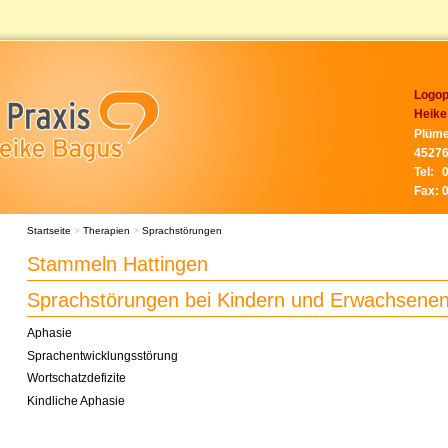
Logop
Heike
Plüme
45276
Tel:
Fax:
Startseite
>
Therapien
>
Sprachstörungen
Stammeln Hattingen
Sprachstörungen bei Kindern und Erwachsene
Aphasie
Sprachentwicklungsstörung
Wortschatzdefizite
Kindliche Aphasie