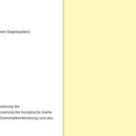
men-Segelspalten)
esserung der
besserung der Aussprache (siehe
r Grammatikentwicklung) und des