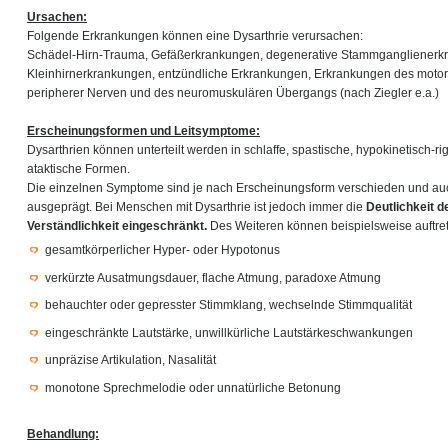
Ursachen:
Folgende Erkrankungen können eine Dysarthrie verursachen:
Schädel-Hirn-Trauma, Gefäßerkrankungen, degenerative Stammganglienerk
Kleinhirnerkrankungen, entzündliche Erkrankungen, Erkrankungen des moto
peripherer Nerven und des neuromuskulären Übergangs (nach Ziegler e.a.)
Erscheinungsformen und Leitsymptome:
Dysarthrien können unterteilt werden in schlaffe, spastische, hypokinetisch-r
ataktische Formen.
Die einzelnen Symptome sind je nach Erscheinungsform verschieden und auch
ausgeprägt. Bei Menschen mit Dysarthrie ist jedoch immer die
Deutlichkeit 
Verständlichkeit eingeschränkt.
Des Weiteren können beispielsweise auftre
gesamtkörperlicher Hyper- oder Hypotonus
verkürzte Ausatmungsdauer, flache Atmung, paradoxe Atmung
behauchter oder gepresster Stimmklang, wechselnde Stimmqualität
eingeschränkte Lautstärke, unwillkürliche Lautstärkeschwankungen
unpräzise Artikulation, Nasalität
monotone Sprechmelodie oder unnatürliche Betonung
Behandlung: