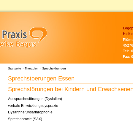
Logop
Heike
Plüme
45276
Tel:
Fax:
Startseite
>
Therapien
>
Sprechstörungen
Sprechstoerungen Essen
Sprechstörungen bei Kindern und Erwachsene
Aussprachestörungen (Dyslalien)
verbale Entwicklungsdyspraxie
Dysarthrie/Dysarthrophonie
Sprechapraxie (SAX)