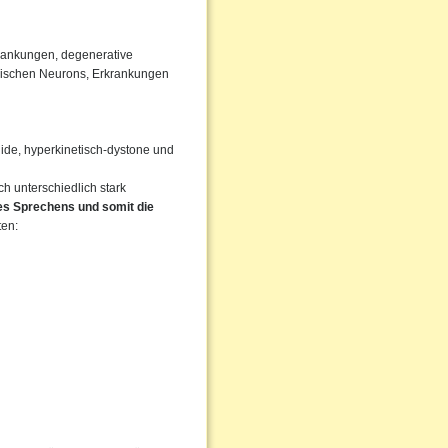
rankungen, degenerative
rischen Neurons, Erkrankungen
igide, hyperkinetisch-dystone und
 unterschiedlich stark
des Sprechens und somit die
ten: