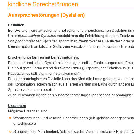
kindliche Sprechstörungen
Aussprachestörungen (Dyslalien)
Definition:
Bei Dyslalien wird zwischen
phonetischen und phonologischen Dyslalien unt
Unter
phonetischen Dyslalien
versteht man die Fehlbildung oder die Ersetzun
Von
phonologischen Dyslalien
spricht man, wenn zwar alle Laute der Sprac
können, jedoch an falscher Stelle zum Einsatz kommen, also vertauscht werd
Erscheinungsformen mit Leitsymptomen:
Bei den phonetischen Dyslalien kann es generell zu Fehlbildungen und Erse
Die häufigsten Formen sind der Sigmatismus („Lispeln“), der Schetismus (z.B. „
Kappazismus (z.B. „tommen“ statt „kommen“).
Bei der phonologischen Dyslalie kann das Kind alle Laute getrennt voneinander 
der Kombination jedoch falsch aus. Hierbei werden die Laute durch andere Lau
Sprache vorkommen ersetzt.
Auch Mischarten der beiden Aussprachestörungen (phonetisch-phonologische
Ursachen:
Mögliche Ursachen sind:
Wahrnehmungs- und Verarbeitungsstörungen (d.h. gehörte oder gesehene 
entschlüsselt)
Störungen der Mundmotorik (d.h. schwache Mundmuskulatur z.B. durch D