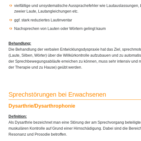
vielfältige und unsystematische Aussprachefehler wie Lautauslassungen,
zweier Laute, Lautangleichungen etc.
ggf. stark reduziertes Lautinventar
Nachsprechen von Lauten oder Wörtern gelingt kaum
Behandlung:
Die Behandlung der verbalen Entwicklungsdyspraxie hat das Ziel, sprechmo
(Laute, Silben, Wörter) über die Willkürkontrolle aufzubauen und zu automati
der Sprechbewegungsabläufe erreichen zu können, muss sehr intensiv und m
der Therapie und zu Hause) geübt werden.
Sprechstörungen bei Erwachsenen
Dysarthrie/Dysarthrophonie
Definition:
Als Dysarthrie bezeichnet man eine Störung der am Sprechvorgang beteiligt
muskulären Kontrolle auf Grund einer Hirnschädigung. Dabei sind die Bereich
Resonanz und Prosodie betroffen.