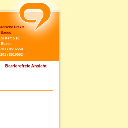
ädische Praxis
 Bagus
rs Kamp 10
 Essen
0201 / 8516550
0201 / 8516552
Barrierefreie Ansicht
n