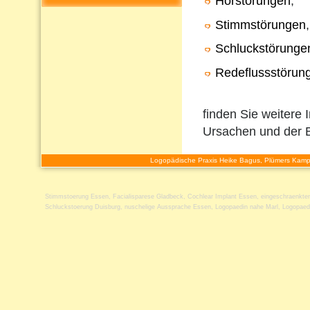
Hörstörungen
,
Stimmstörungen
,
Schluckstörunge
Redeflussstörun
finden Sie weitere 
Ursachen und der 
Logopädische Praxis Heike Bagus, Plümers Kamp
Stimmstoerung Essen
,
Facialisparese Gladbeck
,
Cochlear Implant Essen
,
eingeschraenkte
Schluckstoerung Duisburg
,
nuschelige Aussprache Essen
,
Logopaedin nahe Marl
,
Logopaed