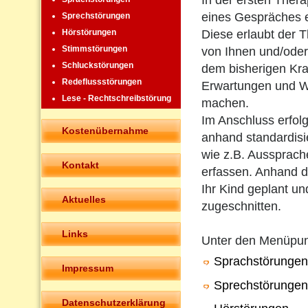
In der ersten Ther
eines Gespräches 
Sprechstörungen
Diese erlaubt der T
Hörstörungen
Stimmstörungen
von Ihnen und/oder
Schluckstörungen
dem bisherigen Kra
Redeflussstörungen
Erwartungen und W
Lese - Rechtschreibstörung
machen.
Im Anschluss erfolg
Kostenübernahme
anhand standardisie
wie z.B. Aussprach
Kontakt
erfassen. Anhand de
Ihr Kind geplant un
Aktuelles
zugeschnitten.
Links
Unter den Menüpu
Sprachstörungen
Impressum
Sprechstörungen
Datenschutzerklärung