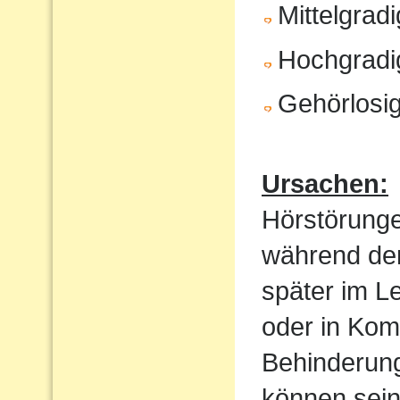
Mittelgrad
Hochgradi
Gehörlosig
Ursachen:
Hörstörung
während der
später im Le
oder in Kom
Behinderung
können sein