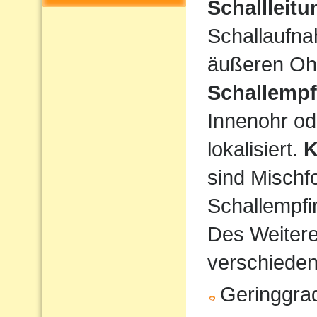
Schallleit
Schallaufna
äußeren Ohr
Schallempf
Innenohr od
lokalisiert.
K
sind Mischf
Schallempfi
Des Weiteren
verschiede
Geringgrad