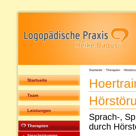
Startseite
>
Therapien
>
Hörstör
Hoertra
Startseite
Team
Hörstör
Leistungen
Sprach-, Sp
durch Hörst
Therapien
Sprachstörungen