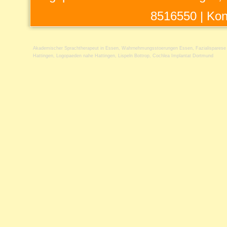
8516550 |
Kon
Akademischer Sprachtherapeut in Essen
,
Wahrnehmungsstoerungen Essen
,
Fazialispares
Hattingen
,
Logopaeden nahe Hattingen
,
Lispeln Bottrop
,
Cochlea Implantat Dortmund