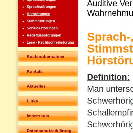
Auditive Ve
Sprechstörungen
Wahrnehmu
Hörstörungen
Stimmstörungen
Schluckstörungen
Sprach-
Redeflussstörungen
Lese - Rechtschreibstörung
Stimmst
Kostenübernahme
Hörstör
Kontakt
Definition:
Aktuelles
Man untersc
Schwerhörigk
Links
Schallempfi
Impressum
Schwerhörigk
Datenschutzerklärung