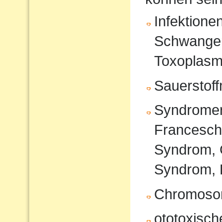
Infektione
Schwanger
Toxoplasm
Sauerstof
Syndromer
Francesche
Syndrom, 
Syndrom, 
Chromoso
ototoxisc