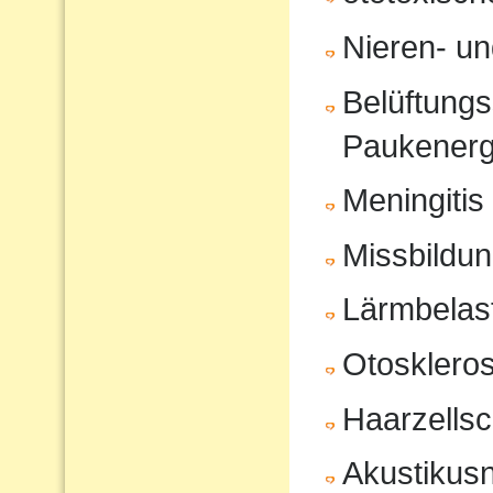
Nieren- u
Belüftungs
Paukenerg
Meningitis
Missbildu
Lärmbelas
Otosklero
Haarzells
Akustikus