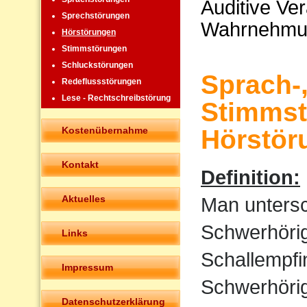
Auditive Ve
Sprechstörungen
Wahrnehmu
Hörstörungen
Stimmstörungen
Schluckstörungen
Sprach-
Redeflussstörungen
Lese - Rechtschreibstörung
Stimmst
Kostenübernahme
Hörstör
Kontakt
Definition:
Aktuelles
Man untersc
Schwerhörigk
Links
Schallempfi
Impressum
Schwerhörigk
Datenschutzerklärung