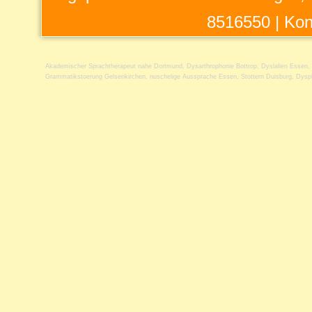
8516550 |
Kon
Akademischer Sprachtherapeut nahe Dortmund
,
Dysarthrophonie Bottrop
,
Dyslalien Essen
,
Grammatikstoerung Gelsenkirchen
,
nuschelige Aussprache Essen
,
Stottern Duisburg
,
Dysp