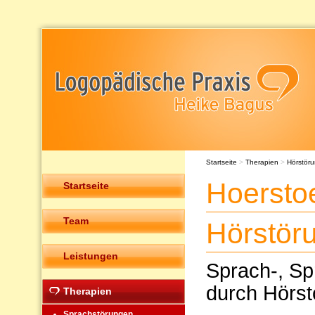
Startseite
>
Therapien
>
Hörstör
Hoersto
Startseite
Team
Hörstör
Leistungen
Sprach-, Sp
durch Hörst
Therapien
Sprachstörungen