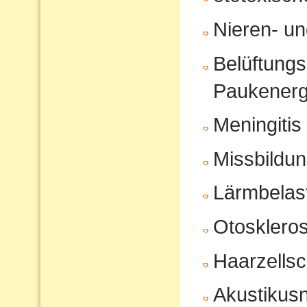
Nieren- u
Belüftungs
Paukenerg
Meningitis
Missbildu
Lärmbelas
Otosklero
Haarzells
Akustikus