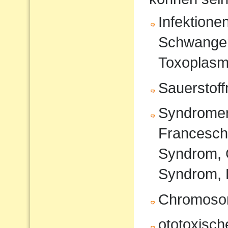
Infektione
Schwanger
Toxoplasm
Sauerstof
Syndromer
Francesche
Syndrom, 
Syndrom, 
Chromoso
ototoxisc