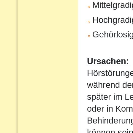
Mittelgrad
Hochgradi
Gehörlosig
Ursachen:
Hörstörung
während der
später im Le
oder in Kom
Behinderung
können sein