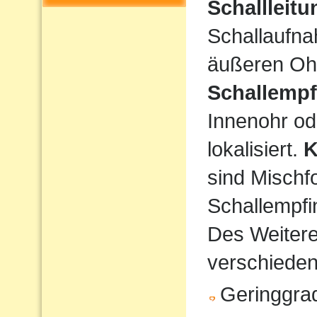
Schallleit
Schallaufna
äußeren Ohr
Schallempf
Innenohr od
lokalisiert.
K
sind Mischf
Schallempfi
Des Weiteren
verschiede
Geringgrad