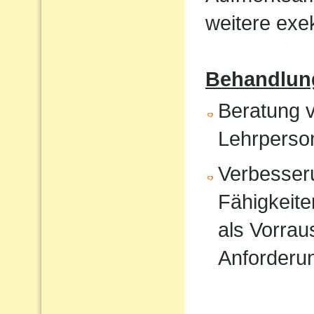
weitere exek
Behandlun
Beratung v
Lehrperso
Verbesser
Fähigkeite
als Vorrau
Anforderu