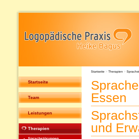
Startseite
>
Therapien
>
Sprachs
Sprache
Startseite
Essen
Team
Sprachs
Leistungen
und Erw
Therapien
Sprachstörungen