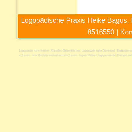
Logopädische Praxis Heike Bagus, 
8516550 |
Kon
Logopaedin nahe Herten
,
Aktuelles Gelsenkirchen
,
Logopaede nahe Dortmund
,
Sigmatismus
in Essen
,
Lese Rechtschreibschwaeche Essen
,
Lispeln Velbert
,
logopaedische Therapie na