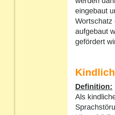
werden dan
eingebaut u
Wortschatz 
aufgebaut w
gefördert wi
Kindlic
Definition:
Als kindlic
Sprachstöru