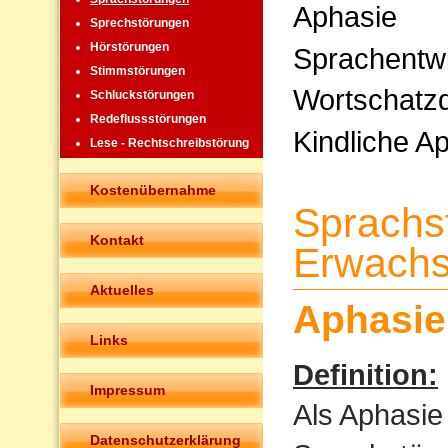
Aphasie
Sprechstörungen
Hörstörungen
Sprachentw
Stimmstörungen
Wortschatzd
Schluckstörungen
Redeflussstörungen
Kindliche A
Lese - Rechtschreibstörung
Kostenübernahme
Sprachs
Kontakt
Erwachs
Aktuelles
Aphasie
Links
Definition:
Impressum
Als Aphasie
Datenschutzerklärung