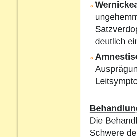
Wernicke
ungehemmt
Satzverdo
deutlich e
Amnestis
Ausprägun
Leitsympt
Behandlun
Die Behandl
Schwere der