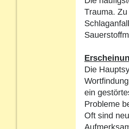
Die häufigst
Trauma. Zu 
Schlaganfal
Sauerstoffm
Erscheinu
Die Haupts
Wortfindun
ein gestört
Probleme be
Oft sind ne
Aufmerksamk