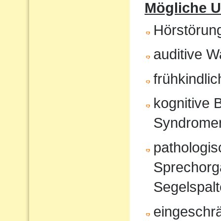
Mögliche U
Hörstörun
auditive 
frühkindli
kognitive 
Syndrome
pathologi
Sprechorg
Segelspalt
eingeschr