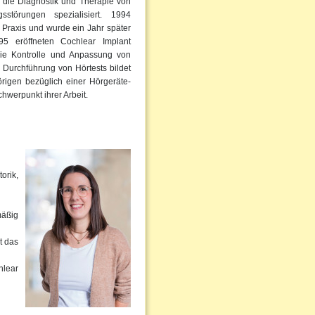
f die Diagnostik und Therapie von
störungen spezialisiert. 1994
 Praxis und wurde ein Jahr später
95 eröffneten Cochlear Implant
die Kontrolle und Anpassung von
 Durchführung von Hörtests bildet
rigen bezüglich einer Hörgeräte-
hwerpunkt ihrer Arbeit.
orik,
mäßig
t das
hlear