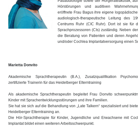
Pädaudiologie sowie der Hörgeräteakustik, au
Hörstörungen und auditiven Wahrnehmungs
eröffnete Frau Bagus ihre eigene logopädische
audiologisch-therapeutische Leitung des 19
Centrums Ruhr (CIC Ruhr). Dort ist sie für 
Sprachprozessoren (CIs) zuständig. Neben der
die Beratung von Patienten und deren Angehö
und/oder Cochlea Implantatversorgung einen Sc
Marietta Donvito
Akademische Sprachtherapeutin (B.A.), Zusatzqualifikation Psychomot
zertifizierte Trainerin für das Heidelberger Elterntraining
Als akademische Sprachtherapeutin begleitet Frau Donvito schwerpunkt
Kinder mit Sprachentwicklungsstörungen und ihre Familien.
Sie hat sie sich auf die Behandlung von „Late Talkern“ spezialisiert und biete
Heidelberger Elterntraining an.
Die Hör-Sprachtherapie für Kinder, Jugendliche und Erwachsene mit Coc
Implantat bildet einen weiteren Arbeitsschwerpunkt.