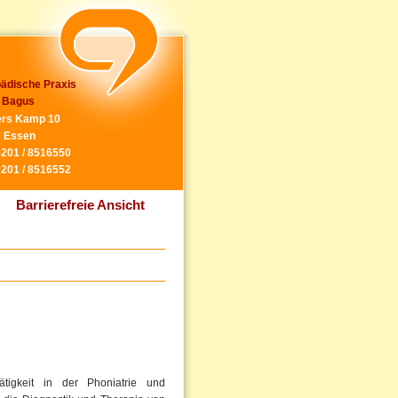
ädische Praxis
 Bagus
rs Kamp 10
 Essen
0201 / 8516550
0201 / 8516552
Barrierefreie Ansicht
tigkeit in der Phoniatrie und