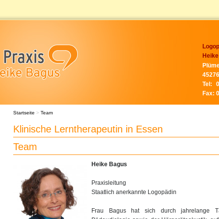
Logop
Heike
Plüme
45276
Tel:
Fax:
Startseite
>
Team
Klinische Lerntherapeutin in Essen
Team
Heike Bagus
Praxisleitung
Staatlich anerkannte Logopädin
Frau Bagus hat sich durch jahrelange Tä