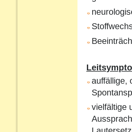
neurologis
Stoffwech
Beeinträch
Leitsympt
auffällige,
Spontansp
vielfältig
Aussprach
Lautersetz