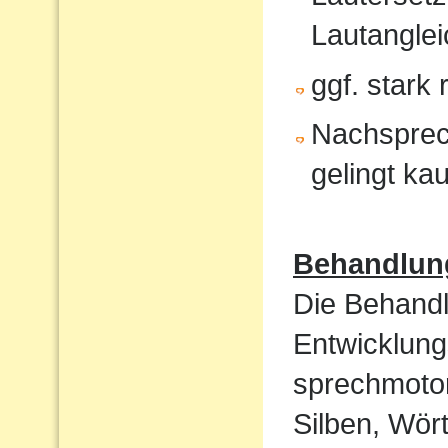
Lautanglei
ggf. stark
Nachsprec
gelingt ka
Behandlun
Die Behandl
Entwicklung
sprechmotor
Silben, Wört