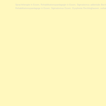
Sprachtherapie in Essen
,
Rehabilitationspaedagogin in Essen
,
Sigmatismus addentalis Boc
Rehabilitationspaedagoge in Essen
,
Sigmatismus Essen
,
Dysphonie Recklinghausen
,
verba