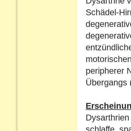
Dysarthrie 
Schädel-Hi
degenerati
degenerativ
entzündlich
motorische
peripherer 
Übergangs (
Erscheinu
Dysarthrien 
schlaffe, sp