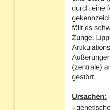
durch eine 
gekennzeich
fällt es sch
Zunge, Lipp
Artikulatio
Äußerungen w
(zentrale) a
gestört.
Ursachen:
genetisch