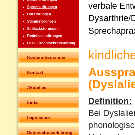
verbale Ent
Sprechstörungen
Hörstörungen
Dysarthrie/
Stimmstörungen
Sprechapra
Schluckstörungen
Redeflussstörungen
Lese - Rechtschreibstörung
kindlic
Kostenübernahme
Ausspra
Kontakt
(Dyslali
Aktuelles
Definition:
Links
Bei Dyslali
Impressum
phonologisc
Datenschutzerklärung