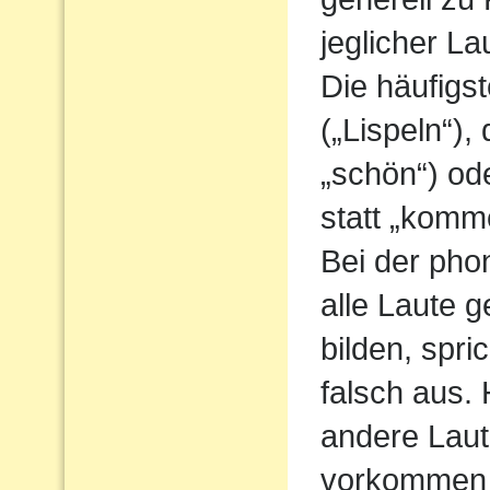
jeglicher L
Die häufigs
(„Lispeln“),
„schön“) od
statt „komm
Bei der pho
alle Laute g
bilden, spri
falsch aus.
andere Laute
vorkommen 