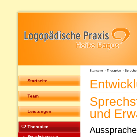
Startseite
>
Therapien
>
Sprechs
Entwick
Startseite
Team
Sprechs
und Erw
Leistungen
Therapien
Ausspraches
Sprachstörungen