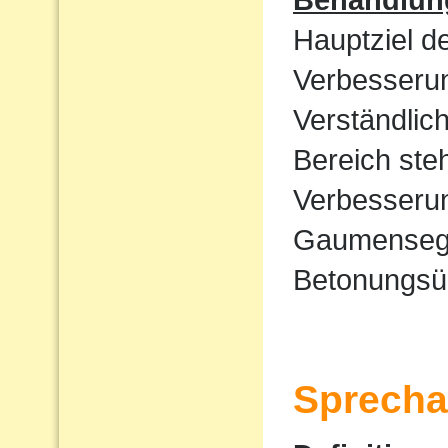
Hauptziel d
Verbesserun
Verständlic
Bereich ste
Verbesserun
Gaumensege
Betonungsü
Sprecha