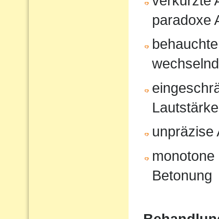
verkürzte
paradoxe 
behauchte
wechselnd
eingeschrä
Lautstärk
unpräzise A
monotone 
Betonung
Behandlun