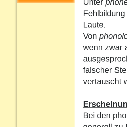
Unter
phone
Fehlbildung
Laute.
Von
phonolo
wenn zwar a
ausgesproc
falscher St
vertauscht 
Erscheinu
Bei den pho
generell zu