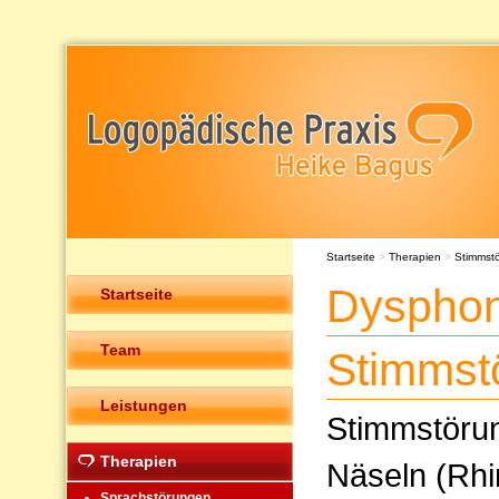
Startseite
>
Therapien
>
Stimmst
Dysphon
Startseite
Team
Stimmst
Leistungen
Stimmstöru
Therapien
Näseln (Rhi
Sprachstörungen