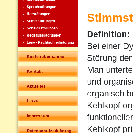
Sprechstörungen
Stimmst
Hörstörungen
Stimmstörungen
Schluckstörungen
Definition:
Redeflussstörungen
Lese - Rechtschreibstörung
Bei einer D
Störung der
Kostenübernahme
Man untertei
Kontakt
und organis
Aktuelles
organisch b
Links
Kehlkopf or
funktionell
Impressum
Kehlkopf pr
Datenschutzerklärung