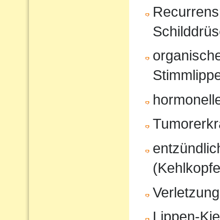
Recurrensp
Schilddrüs
organisch
Stimmlipp
hormonell
Tumorerk
entzündli
(Kehlkopfe
Verletzung
Lippen-Ki