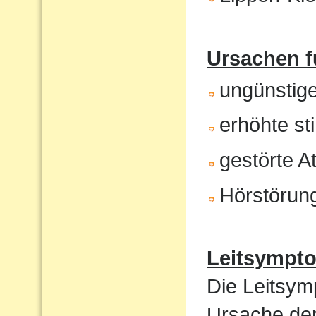
Ursachen f
ungünstig
erhöhte st
gestörte 
Hörstörun
Leitsympt
Die Leitsym
Ursache de