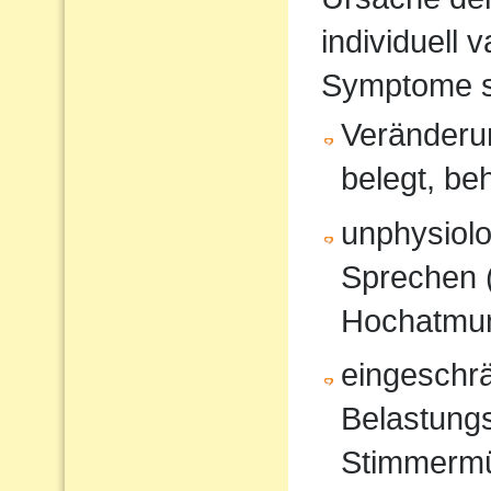
individuell 
Symptome s
Veränderun
belegt, be
unphysiol
Sprechen 
Hochatmun
eingeschrä
Belastungs
Stimmerm