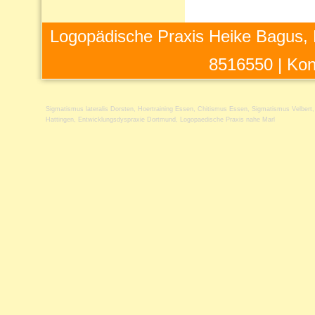
Logopädische Praxis Heike Bagus, 
8516550 |
Kon
Sigmatismus lateralis Dorsten
,
Hoertraining Essen
,
Chitismus Essen
,
Sigmatismus Velbert
Hattingen
,
Entwicklungsdyspraxie Dortmund
,
Logopaedische Praxis nahe Marl