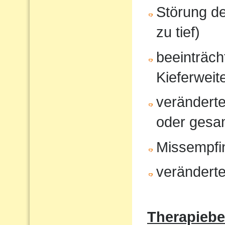
Störung d
zu tief)
beeinträcht
Kieferweit
veränderte
oder gesam
Missempfi
veränderte
Therapiebe