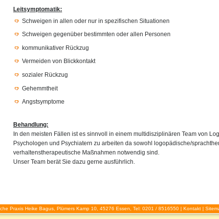
Leitsymptomatik:
Schweigen in allen oder nur in spezifischen Situationen
Schweigen gegenüber bestimmten oder allen Personen
kommunikativer Rückzug
Vermeiden von Blickkontakt
sozialer Rückzug
Gehemmtheit
Angstsymptome
Behandlung:
In den meisten Fällen ist es sinnvoll in einem multidisziplinären Team von L
Psychologen und Psychiatern zu arbeiten da sowohl logopädische/sprachthe
verhaltenstherapeutische Maßnahmen notwendig sind.
Unser Team berät Sie dazu gerne ausführlich.
che Praxis Heike Bagus, Plümers Kamp 10, 45276 Essen, Tel: 0201 / 8516550 |
Kontakt
|
Sitem