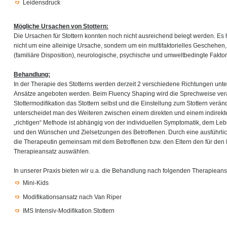
Leidensdruck
Mögliche Ursachen von Stottern:
Die Ursachen für Stottern konnten noch nicht ausreichend belegt werden. Es 
nicht um eine alleinige Ursache, sondern um ein multifaktorielles Geschehen
(familiäre Disposition), neurologische, psychische und umweltbedingte Faktor
Behandlung:
In der Therapie des Stotterns werden derzeit 2 verschiedene Richtungen unt
Ansätze angeboten werden. Beim Fluency Shaping wird die Sprechweise ver
Stottermodifikation das Stottern selbst und die Einstellung zum Stottern verä
unterscheidet man des Weiteren zwischen einem direkten und einem indirekt
„richtigen“ Methode ist abhängig von der individuellen Symptomatik, dem L
und den Wünschen und Zielsetzungen des Betroffenen. Durch eine ausführli
die Therapeutin gemeinsam mit dem Betroffenen bzw. den Eltern den für den 
Therapieansatz auswählen.
In unserer Praxis bieten wir u.a. die Behandlung nach folgenden Therapieans
Mini-Kids
Modifikationsansatz nach Van Riper
IMS Intensiv-Modifikation Stottern