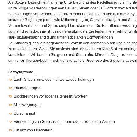
Als Stottern bezeichnet man eine Unterbrechung des Redeflusses, die in un
unfreiwillige Wiederholungen von Lauten, Silben oder Teilwörtern sowie du
Blockierungen von Wörtern gekennzeichnet ist. Durch den Versuch diese S
sekundär Begleitsymptome wie Mitbewegungen, Satzumstellungen und Satz
Vermeideverhalten und Sprechangst hinzukommen. Die Betroffenen wissen g
können dies jedoch nicht flüssig herausbringen. Sie leiden meist sehr unter di
stark situationsabhängig und unterliegt starken Schwankungen.
Bei Kindern gilt es, ein beginnendes Stottern von altersgemäßen und nicht th
zu unterscheiden. Wenn Sie unsicher sind, ob bei Ihrem Kind Stottern vorliegt
kontaktieren. Wir beraten Sie gerne und führen eine klärende Diagnostik du
ein früher Therapiebeginn sich günstig auf die Prognose des Stotterns auswirk
Leitsymptome:
Laut-, Silben- und/ oder Teilwortwiederholungen
Lautdehnungen
Blockierungen vor (oder seltener in) Wörtern
Mitbewegungen
Sprechangst
Vermeidung von Sprechsituationen oder bestimmten Wörtern
Einsatz von Füllwörtern