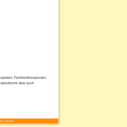
ogopäden, Familientherapeuten,
rapeutische aber auch
ap
|
Suche