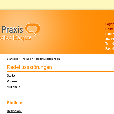
Logop
Heike
Plüme
45276
Tel:
Fax:
Startseite
>
Therapien
>
Redeflussstörungen
Redeflussstörungen
Stottern
Poltern
Mutismus
Stottern
Definition: