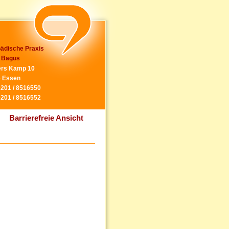
ädische Praxis
 Bagus
rs Kamp 10
 Essen
0201 / 8516550
0201 / 8516552
Barrierefreie Ansicht