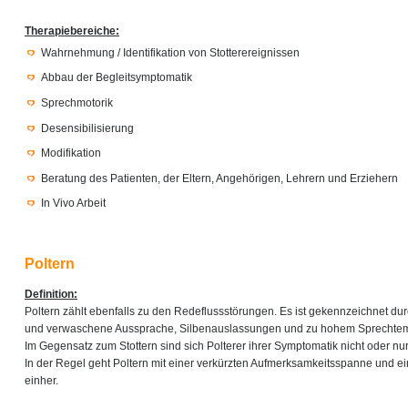
Therapiebereiche:
Wahrnehmung / Identifikation von Stotterereignissen
Abbau der Begleitsymptomatik
Sprechmotorik
Desensibilisierung
Modifikation
Beratung des Patienten, der Eltern, Angehörigen, Lehrern und Erziehern
In Vivo Arbeit
Poltern
Definition:
Poltern zählt ebenfalls zu den Redeflussstörungen. Es ist gekennzeichnet du
und verwaschene Aussprache, Silbenauslassungen und zu hohem Sprechte
Im Gegensatz zum Stottern sind sich Polterer ihrer Symptomatik nicht oder n
In der Regel geht Poltern mit einer verkürzten Aufmerksamkeitsspanne und ei
einher.