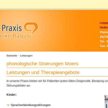
Logop
Heike
Plüme
45276
Tel:
Fax:
Startseite
>
Leistungen
phonologische Stoerungen Moers
Leistungen und Therapieangebote
In unserer Praxis bieten wir für Patienten jeden Alters Diagnostik, Beratung 
Störungsbilder an:
Kinder:
Sprachentwicklungsstörungen