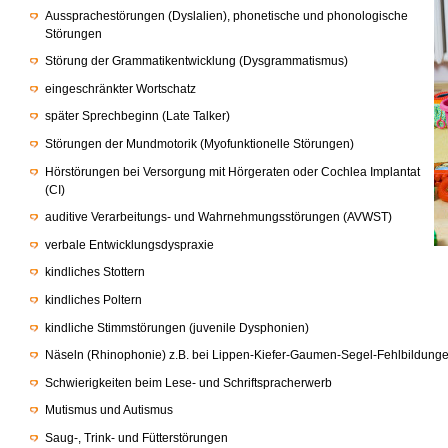
Aussprachestörungen (Dyslalien), phonetische und phonologische
Störungen
Störung der Grammatikentwicklung (Dysgrammatismus)
eingeschränkter Wortschatz
später Sprechbeginn (Late Talker)
Störungen der Mundmotorik (Myofunktionelle Störungen)
Hörstörungen bei Versorgung mit Hörgeraten oder Cochlea Implantat
(CI)
auditive Verarbeitungs- und Wahrnehmungsstörungen (AVWST)
verbale Entwicklungsdyspraxie
kindliches Stottern
kindliches Poltern
kindliche Stimmstörungen (juvenile Dysphonien)
Näseln (Rhinophonie) z.B. bei Lippen-Kiefer-Gaumen-Segel-Fehlbildung
Schwierigkeiten beim Lese- und Schriftspracherwerb
Mutismus und Autismus
Saug-, Trink- und Fütterstörungen