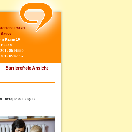
ädische Praxis
 Bagus
rs Kamp 10
 Essen
0201 / 8516550
0201 / 8516552
Barrierefreie Ansicht
und Therapie der folgenden