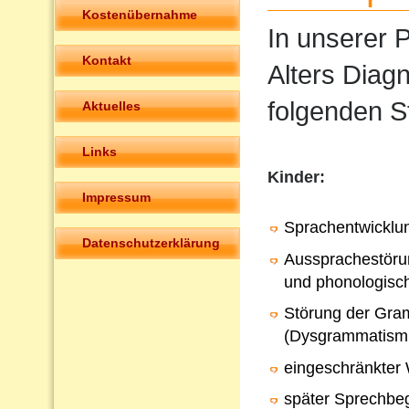
Kostenübernahme
In unserer P
Kontakt
Alters Diag
folgenden S
Aktuelles
Links
Kinder:
Impressum
Sprachentwicklu
Datenschutzerklärung
Aussprachestörun
und phonologisc
Störung der Gra
(Dysgrammatism
eingeschränkter
später Sprechbeg