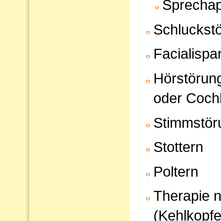
Sprechap
Schluckst
Facialispa
Hörstörun
oder Cochl
Stimmstör
Stottern
Poltern
Therapie 
(Kehlkopfe