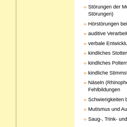
Störungen der Mu
Störungen)
Hörstörungen bei
auditive Verarb
verbale Entwickl
kindliches Stotte
kindliches Polter
kindliche Stimms
Näseln (Rhinopho
Fehlbildungen
Schwierigkeiten 
Mutismus und Au
Saug-, Trink- un