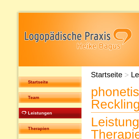
Startseite
>
Le
Startseite
phoneti
Team
Recklin
Leistungen
Leistun
Therapien
Therapi