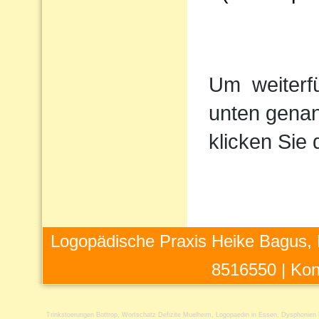
Um
weiterf
unten genan
klicken Sie 
Logopädische Praxis Heike Bagus, 
8516550 |
Kon
Trinkstoerungen Bottrop
,
Wortschatz Defizite Muelheim
,
Logopaedin in Essen
,
Dysphonien