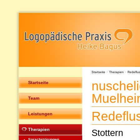
Startseite
>
Therapien
>
Redeflu
nuschel
Startseite
Muelhe
Team
Redeflu
Leistungen
Therapien
Stottern
Sprachstörungen