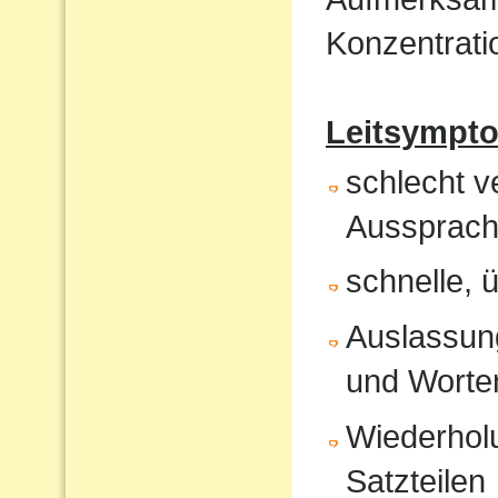
Konzentrati
Leitsympt
schlecht v
Aussprach
schnelle, 
Auslassung
und Worte
Wiederholu
Satzteilen