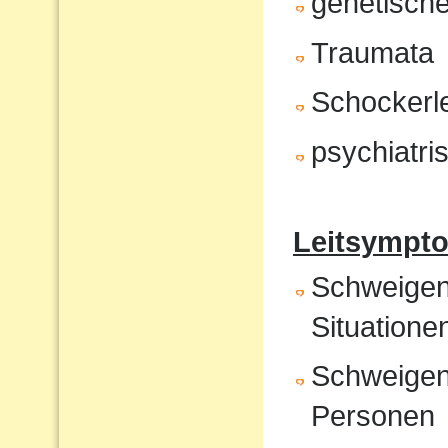
genetische
Traumata
Schockerl
psychiatr
Leitsympto
Schweigen 
Situatione
Schweigen
Personen