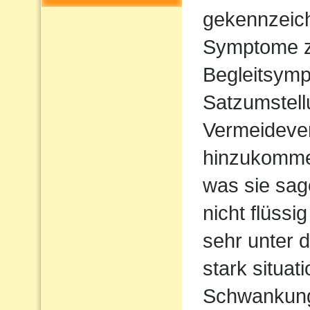
gekennzeich
Symptome z
Begleitsym
Satzumstel
Vermeideve
hinzukommen
was sie sag
nicht flüssi
sehr unter d
stark situat
Schwankun