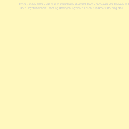
Stottertherapie nahe Dortmund
,
phonologische Stoerung Essen
,
logopaedische Therapie in 
Essen
,
Myofunktionelle Stoerung Hattingen
,
Dyslalien Essen
,
Grammatikstoerung Marl