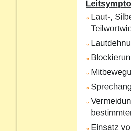
Leitsympt
Laut-, Sil
Teilwortwi
Lautdehn
Blockierun
Mitbeweg
Sprechang
Vermeidun
bestimmte
Einsatz vo