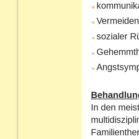
kommunika
Vermeiden 
sozialer 
Gehemmth
Angstsym
Behandlun
In den meist
multidiszip
Familienthe