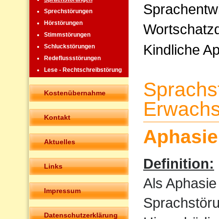
Sprachentw
Sprechstörungen
Hörstörungen
Wortschatzd
Stimmstörungen
Kindliche A
Schluckstörungen
Redeflussstörungen
Lese - Rechtschreibstörung
Sprachs
Kostenübernahme
Erwachs
Kontakt
Aphasie
Aktuelles
Definition:
Links
Als Aphasie
Impressum
Sprachstöru
Datenschutzerklärung