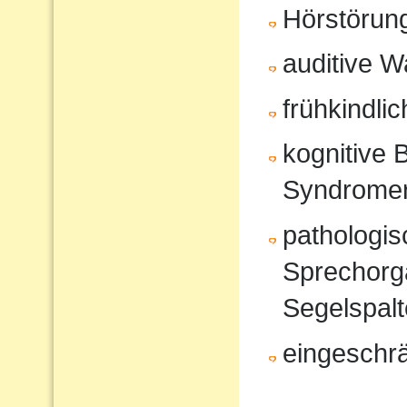
Hörstörun
auditive 
frühkindli
kognitive 
Syndrome
pathologi
Sprechorg
Segelspalt
eingeschr