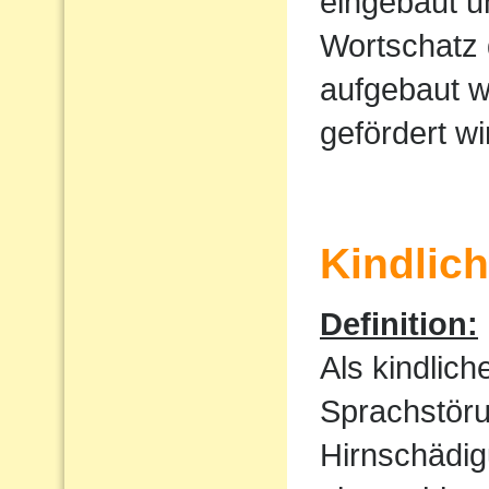
eingebaut u
Wortschatz 
aufgebaut w
gefördert wi
Kindlic
Definition:
Als kindlic
Sprachstöru
Hirnschädig