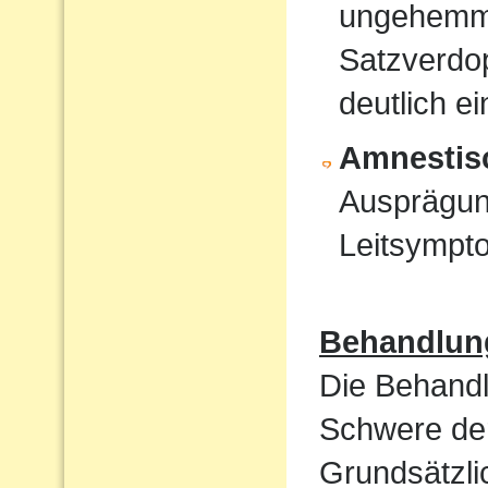
ungehemmt
Satzverdo
deutlich e
Amnestis
Ausprägun
Leitsympt
Behandlun
Die Behandl
Schwere der
Grundsätzli