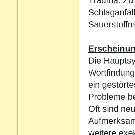
Trauma. Zu 
Schlaganfal
Sauerstoffm
Erscheinu
Die Haupts
Wortfindun
ein gestört
Probleme be
Oft sind ne
Aufmerksamk
weitere exek