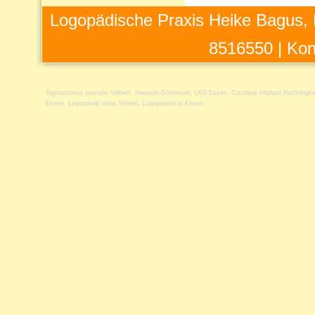
Logopädische Praxis Heike Bagus, 
8516550 |
Kon
Sigmatismus lateralis Velbert
,
Naeseln Dortmund
,
LKG Essen
,
Cochlear Implant Recklingh
Essen
,
Logopaede nahe Velbert
,
Logopaedie in Essen