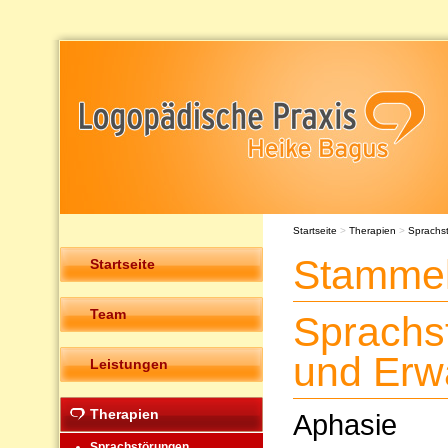
Startseite
>
Therapien
>
Sprachs
Stamme
Startseite
Team
Sprachs
und Erw
Leistungen
Therapien
Aphasie
Sprachstörungen