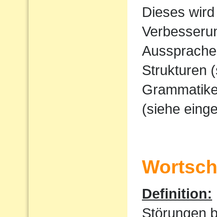
Dieses wird
Verbesserun
Ausspraches
Strukturen 
Grammatike
(siehe eing
Wortscha
Definition:
Störungen 