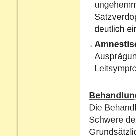
ungehemmt
Satzverdo
deutlich e
Amnestis
Ausprägun
Leitsympt
Behandlun
Die Behandl
Schwere der
Grundsätzli