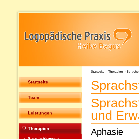
Startseite
>
Therapien
>
Sprachs
Sprachs
Startseite
Team
Sprachs
und Erw
Leistungen
Therapien
Aphasie
Sprachstörungen