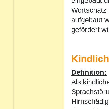
eingebaut u
Wortschatz 
aufgebaut w
gefördert wi
Kindlic
Definition:
Als kindlic
Sprachstöru
Hirnschädig