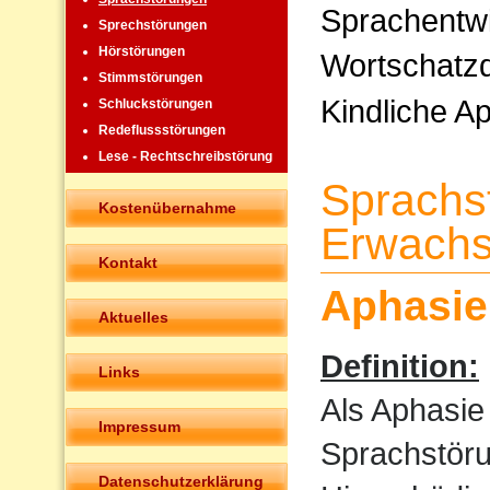
Sprachentw
Sprechstörungen
Hörstörungen
Wortschatzd
Stimmstörungen
Kindliche A
Schluckstörungen
Redeflussstörungen
Lese - Rechtschreibstörung
Sprachs
Kostenübernahme
Erwachs
Kontakt
Aphasie
Aktuelles
Definition:
Links
Als Aphasie
Impressum
Sprachstöru
Datenschutzerklärung