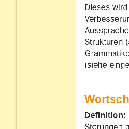
Dieses wird
Verbesserun
Ausspraches
Strukturen 
Grammatike
(siehe eing
Wortscha
Definition:
Störungen 