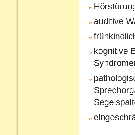
Hörstörun
auditive 
frühkindli
kognitive 
Syndrome
pathologi
Sprechorg
Segelspalt
eingeschr