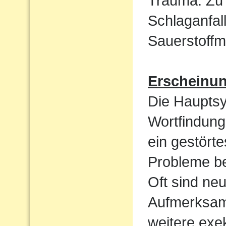
Trauma. Zu 
Schlaganfal
Sauerstoffm
Erscheinu
Die Haupts
Wortfindun
ein gestört
Probleme be
Oft sind ne
Aufmerksamk
weitere exek