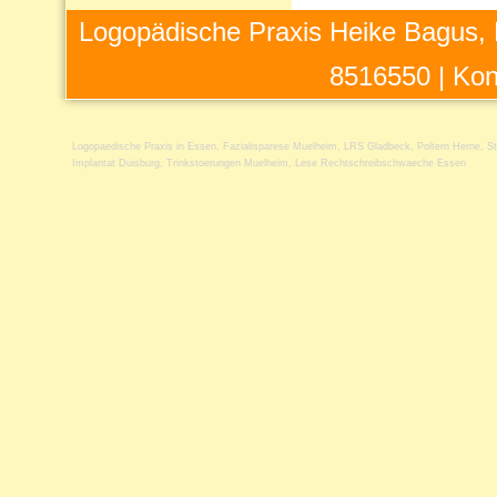
Logopädische Praxis Heike Bagus, 
8516550 |
Kon
Logopaedische Praxis in Essen
,
Fazialisparese Muelheim
,
LRS Gladbeck
,
Poltern Herne
,
S
Implantat Duisburg
,
Trinkstoerungen Muelheim
,
Lese Rechtschreibschwaeche Essen