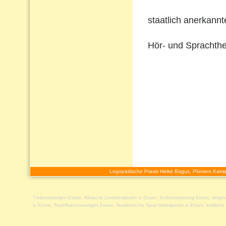
staatlich anerkann
Hör- und Sprachthe
Logopädische Praxis Heike Bagus, Plümers Kamp
Trinkstoerungen Essen
,
Klinische Lerntherapeutin in Essen
,
Schluckstoerung Essen
,
einges
in Essen
,
Redeflussstoerungen Essen
,
Akademische Sprachtherapeutin in Essen
,
kindlich