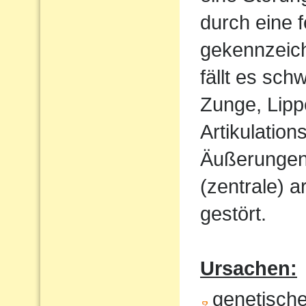
durch eine 
gekennzeich
fällt es sch
Zunge, Lipp
Artikulatio
Äußerungen w
(zentrale) a
gestört.
Ursachen:
genetisch