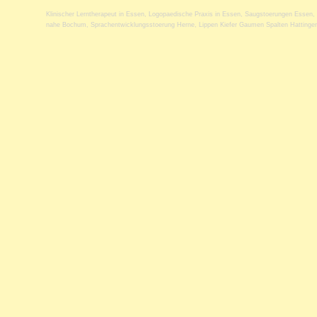
Klinischer Lerntherapeut in Essen
,
Logopaedische Praxis in Essen
,
Saugstoerungen Essen
,
nahe Bochum
,
Sprachentwicklungsstoerung Herne
,
Lippen Kiefer Gaumen Spalten Hattinge