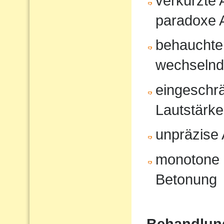
verkürzte
paradoxe 
behauchte
wechselnd
eingeschrä
Lautstärk
unpräzise A
monotone 
Betonung
Behandlun