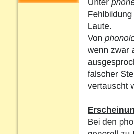
Unter
phone
Fehlbildung
Laute.
Von
phonolo
wenn zwar a
ausgesproc
falscher St
vertauscht 
Erscheinu
Bei den pho
generell zu