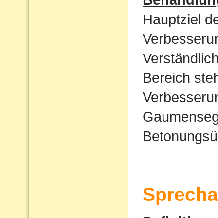
Hauptziel d
Verbesserun
Verständlic
Bereich ste
Verbesserun
Gaumensege
Betonungsü
Sprecha