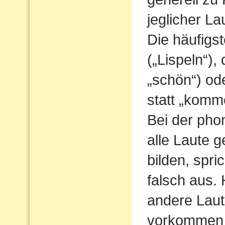
jeglicher L
Die häufigs
(„Lispeln“),
„schön“) od
statt „komm
Bei der pho
alle Laute g
bilden, spri
falsch aus.
andere Laute
vorkommen 