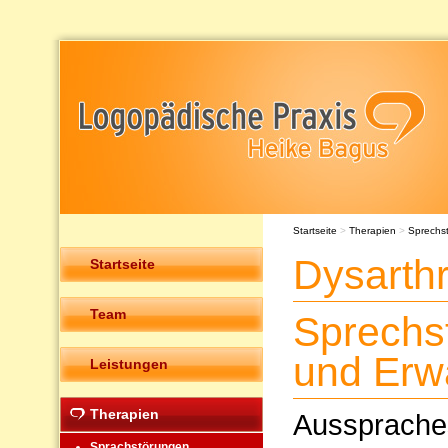
Startseite
>
Therapien
>
Sprechs
Dysarth
Startseite
Team
Sprechs
und Erw
Leistungen
Therapien
Ausspraches
Sprachstörungen