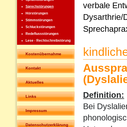
verbale Ent
Sprechstörungen
Hörstörungen
Dysarthrie/
Stimmstörungen
Sprechapra
Schluckstörungen
Redeflussstörungen
Lese - Rechtschreibstörung
kindlic
Kostenübernahme
Ausspra
Kontakt
(Dyslali
Aktuelles
Definition:
Links
Bei Dyslali
Impressum
phonologisc
Datenschutzerklärung