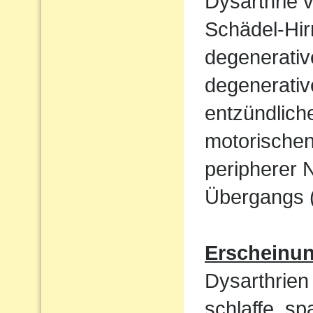
Dysarthrie 
Schädel-Hi
degenerati
degenerativ
entzündlich
motorische
peripherer 
Übergangs (
Erscheinu
Dysarthrien 
schlaffe, sp