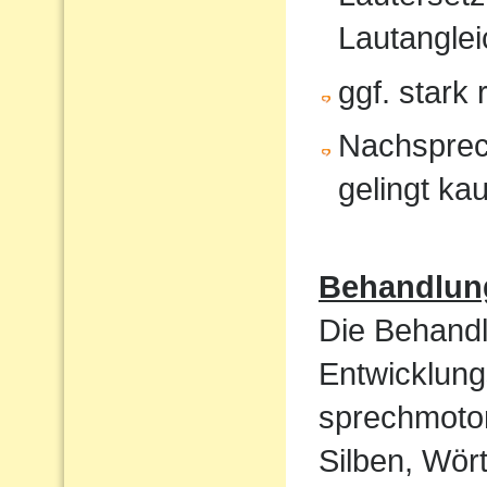
Lautanglei
ggf. stark
Nachsprec
gelingt ka
Behandlun
Die Behandl
Entwicklung
sprechmotor
Silben, Wört