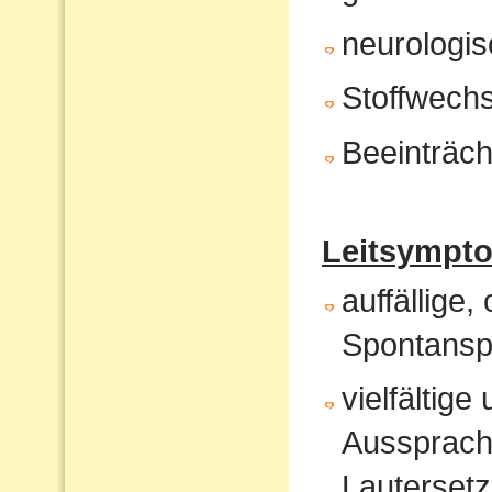
neurologis
Stoffwech
Beeinträch
Leitsympt
auffällige,
Spontansp
vielfältig
Aussprach
Lautersetz