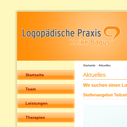
Startseite
>
Aktuelles
Aktuelles
Startseite
Wir suchen einen L
Team
Stellenangebot Teilzeit
Leistungen
Therapien