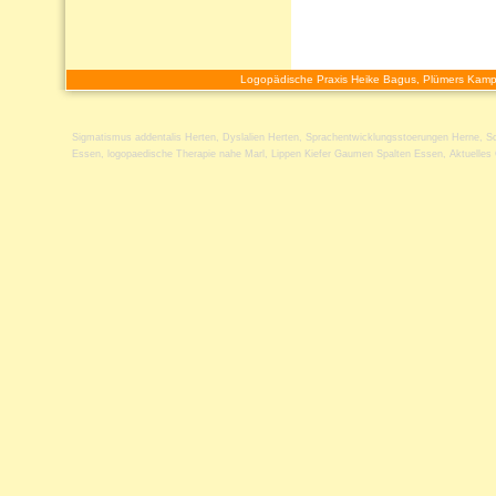
Logopädische Praxis Heike Bagus, Plümers Kamp
Sigmatismus addentalis Herten
,
Dyslalien Herten
,
Sprachentwicklungsstoerungen Herne
,
S
Essen
,
logopaedische Therapie nahe Marl
,
Lippen Kiefer Gaumen Spalten Essen
,
Aktuelles