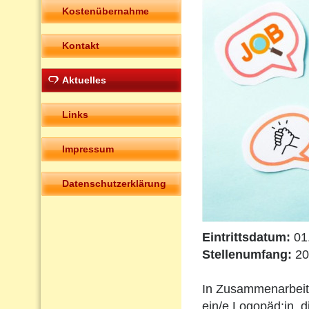
Kostenübernahme
Kontakt
Aktuelles
Links
Impressum
Datenschutzerklärung
Eintrittsdatum:
01
Stellenumfang:
20
In Zusammenarbeit
ein/e Logopäd:in, d